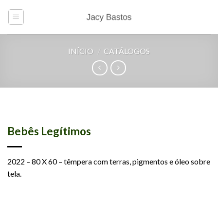
Skip
to
content
INÍCIO
/
CATÁLOGOS
Bebês Legítimos
2022 – 80 X 60 – têmpera com terras, pigmentos e óleo sobre
tela.