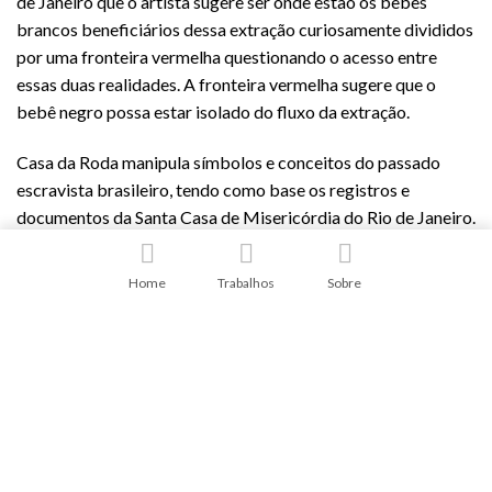
de Janeiro que o artista sugere ser onde estão os bebês
brancos beneficiários dessa extração curiosamente divididos
por uma fronteira vermelha questionando o acesso entre
essas duas realidades. A fronteira vermelha sugere que o
bebê negro possa estar isolado do fluxo da extração.
Casa da Roda
manipula
símbolos e conceitos do passado
escravista brasileiro, tendo como base os registros e
documentos da Santa Casa de Misericórdia do Rio de Janeiro.
O retratar aqui não é apenas
dar visibilidade
às mulheres
negras ou pardas, cativas e em idade de procriação e
Home
Trabalhos
Sobre
aleitamento, mas também os dispositivos do sistema político
e social da cultura euro-brasileiro, que construíram um
método para
nutrir crianças brancas
enjeitadas pelas “boas” e
“más” famílias na capital da corte. A Santa Casa contratava os
corpos negros para alimentar e criar os bebês brancos,
alguns mestiços, que pelo trabalho recebiam os proprietários,
locadores e locatários.